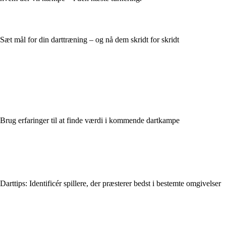
Sæt mål for din darttræning – og nå dem skridt for skridt
Brug erfaringer til at finde værdi i kommende dartkampe
Darttips: Identificér spillere, der præsterer bedst i bestemte omgivelser