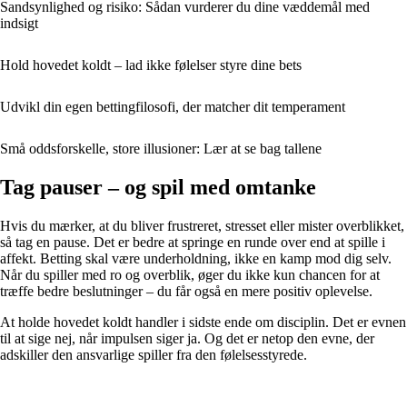
Sandsynlighed og risiko: Sådan vurderer du dine væddemål med
indsigt
Hold hovedet koldt – lad ikke følelser styre dine bets
Udvikl din egen bettingfilosofi, der matcher dit temperament
Små oddsforskelle, store illusioner: Lær at se bag tallene
Tag pauser – og spil med omtanke
Hvis du mærker, at du bliver frustreret, stresset eller mister overblikket,
så tag en pause. Det er bedre at springe en runde over end at spille i
affekt. Betting skal være underholdning, ikke en kamp mod dig selv.
Når du spiller med ro og overblik, øger du ikke kun chancen for at
træffe bedre beslutninger – du får også en mere positiv oplevelse.
At holde hovedet koldt handler i sidste ende om disciplin. Det er evnen
til at sige nej, når impulsen siger ja. Og det er netop den evne, der
adskiller den ansvarlige spiller fra den følelsesstyrede.