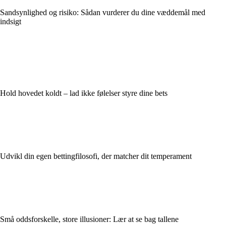
Sandsynlighed og risiko: Sådan vurderer du dine væddemål med
indsigt
Hold hovedet koldt – lad ikke følelser styre dine bets
Udvikl din egen bettingfilosofi, der matcher dit temperament
Små oddsforskelle, store illusioner: Lær at se bag tallene