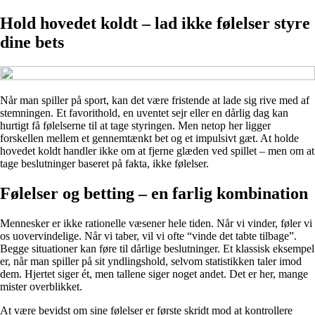
Hold hovedet koldt – lad ikke følelser styre
dine bets
Når man spiller på sport, kan det være fristende at lade sig rive med af
stemningen. Et favorithold, en uventet sejr eller en dårlig dag kan
hurtigt få følelserne til at tage styringen. Men netop her ligger
forskellen mellem et gennemtænkt bet og et impulsivt gæt. At holde
hovedet koldt handler ikke om at fjerne glæden ved spillet – men om at
tage beslutninger baseret på fakta, ikke følelser.
Følelser og betting – en farlig kombination
Mennesker er ikke rationelle væsener hele tiden. Når vi vinder, føler vi
os uovervindelige. Når vi taber, vil vi ofte “vinde det tabte tilbage”.
Begge situationer kan føre til dårlige beslutninger. Et klassisk eksempel
er, når man spiller på sit yndlingshold, selvom statistikken taler imod
dem. Hjertet siger ét, men tallene siger noget andet. Det er her, mange
mister overblikket.
At være bevidst om sine følelser er første skridt mod at kontrollere