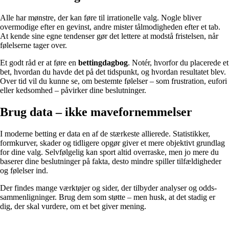
Alle har mønstre, der kan føre til irrationelle valg. Nogle bliver
overmodige efter en gevinst, andre mister tålmodigheden efter et tab.
At kende sine egne tendenser gør det lettere at modstå fristelsen, når
følelserne tager over.
Et godt råd er at føre en
bettingdagbog
. Notér, hvorfor du placerede et
bet, hvordan du havde det på det tidspunkt, og hvordan resultatet blev.
Over tid vil du kunne se, om bestemte følelser – som frustration, eufori
eller kedsomhed – påvirker dine beslutninger.
Brug data – ikke mavefornemmelser
I moderne betting er data en af de stærkeste allierede. Statistikker,
formkurver, skader og tidligere opgør giver et mere objektivt grundlag
for dine valg. Selvfølgelig kan sport altid overraske, men jo mere du
baserer dine beslutninger på fakta, desto mindre spiller tilfældigheder
og følelser ind.
Der findes mange værktøjer og sider, der tilbyder analyser og odds-
sammenligninger. Brug dem som støtte – men husk, at det stadig er
dig, der skal vurdere, om et bet giver mening.