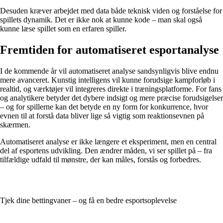
Desuden kræver arbejdet med data både teknisk viden og forståelse for
spillets dynamik. Det er ikke nok at kunne kode – man skal også
kunne læse spillet som en erfaren spiller.
Fremtiden for automatiseret esportanalyse
I de kommende år vil automatiseret analyse sandsynligvis blive endnu
mere avanceret. Kunstig intelligens vil kunne forudsige kampforløb i
realtid, og værktøjer vil integreres direkte i træningsplatforme. For fans
og analytikere betyder det dybere indsigt og mere præcise forudsigelser
– og for spillerne kan det betyde en ny form for konkurrence, hvor
evnen til at forstå data bliver lige så vigtig som reaktionsevnen på
skærmen.
Automatiseret analyse er ikke længere et eksperiment, men en central
del af esportens udvikling. Den ændrer måden, vi ser spillet på – fra
tilfældige udfald til mønstre, der kan måles, forstås og forbedres.
Tjek dine bettingvaner – og få en bedre esportsoplevelse