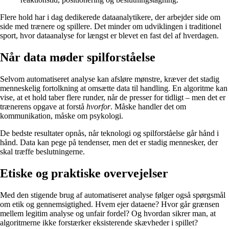
Flere hold har i dag dedikerede dataanalytikere, der arbejder side om
side med trænere og spillere. Det minder om udviklingen i traditionel
sport, hvor dataanalyse for længst er blevet en fast del af hverdagen.
Når data møder spilforståelse
Selvom automatiseret analyse kan afsløre mønstre, kræver det stadig
menneskelig fortolkning at omsætte data til handling. En algoritme kan
vise, at et hold taber flere runder, når de presser for tidligt – men det er
trænerens opgave at forstå
hvorfor
. Måske handler det om
kommunikation, måske om psykologi.
De bedste resultater opnås, når teknologi og spilforståelse går hånd i
hånd. Data kan pege på tendenser, men det er stadig mennesker, der
skal træffe beslutningerne.
Etiske og praktiske overvejelser
Med den stigende brug af automatiseret analyse følger også spørgsmål
om etik og gennemsigtighed. Hvem ejer dataene? Hvor går grænsen
mellem legitim analyse og unfair fordel? Og hvordan sikrer man, at
algoritmerne ikke forstærker eksisterende skævheder i spillet?