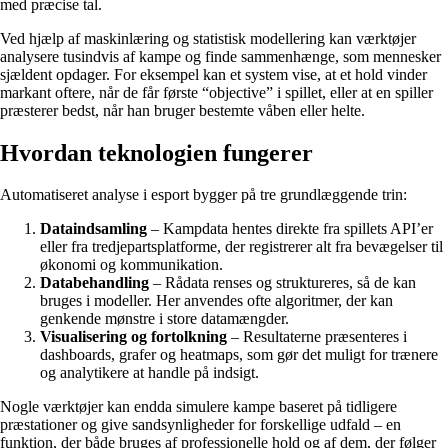
med præcise tal.
Ved hjælp af maskinlæring og statistisk modellering kan værktøjer
analysere tusindvis af kampe og finde sammenhænge, som mennesker
sjældent opdager. For eksempel kan et system vise, at et hold vinder
markant oftere, når de får første “objective” i spillet, eller at en spiller
præsterer bedst, når han bruger bestemte våben eller helte.
Hvordan teknologien fungerer
Automatiseret analyse i esport bygger på tre grundlæggende trin:
Dataindsamling
– Kampdata hentes direkte fra spillets API’er
eller fra tredjepartsplatforme, der registrerer alt fra bevægelser til
økonomi og kommunikation.
Databehandling
– Rådata renses og struktureres, så de kan
bruges i modeller. Her anvendes ofte algoritmer, der kan
genkende mønstre i store datamængder.
Visualisering og fortolkning
– Resultaterne præsenteres i
dashboards, grafer og heatmaps, som gør det muligt for trænere
og analytikere at handle på indsigt.
Nogle værktøjer kan endda simulere kampe baseret på tidligere
præstationer og give sandsynligheder for forskellige udfald – en
funktion, der både bruges af professionelle hold og af dem, der følger