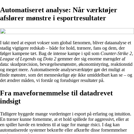
Automatiseret analyse: Når værktøjer
afslører mønstre i esportresultater
I takt med at esport vokser som global fænomen, bliver dataanalyse et
stadig vigtigere redskab – både for hold, trænere, fans og dem, der
følger kampene tæt. Bag de intense kampe i spil som
Counter-Strike 2
,
League of Legends
og
Dota 2
gemmer der sig enorme mængder af
data: skudpræcision, bevægelsesmønstre, økonomistyring, reaktionstid
og meget mere. Automatiserede analyseværktøjer gør det muligt at
finde mønstre, som det menneskelige øje ikke umiddelbart kan se – og
det ændrer måden, vi forstår og forudsiger resultater på.
Fra mavefornemmelse til datadrevet
indsigt
Tidligere byggede mange vurderinger i esport på erfaring og intuition.
En træner kunne fornemme, at et hold spillede for aggressivt, eller at
en spiller havde en tendens til at tage for mange risici. I dag kan
automatiserede systemer bekræfte eller afkræfte disse fornemmelser